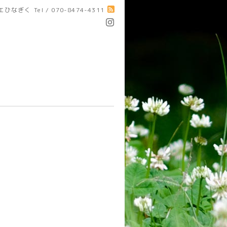
エひなぎく
Tel / 070-8474-4311