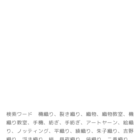
検索ワード 機織り、裂き織り、織物、織物教室、機
織り教室、手機、紡ぎ、手紡ぎ、アートヤーン、絵織
り、ノッティング、
平織り、綾織り、朱子織り、吉野
織り、浮き織り、絣、昼夜織り、袋織り、二重織り、