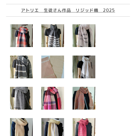
アトリエ 生徒さん作品 リジッド機 2025