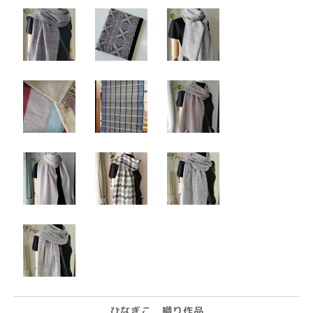
ひなぎこ 織り作品