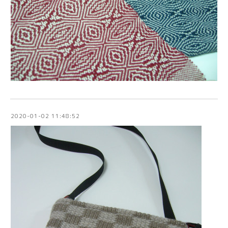
2020-01-02 11:48:52