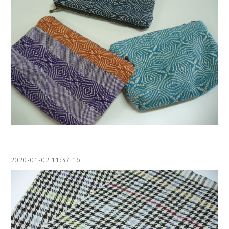
2020-01-02 11:37:16