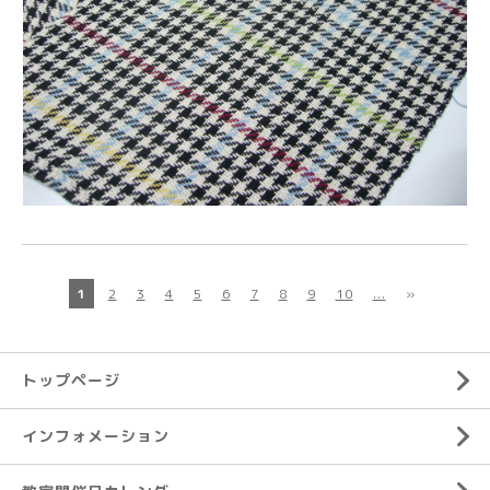
1
2
3
4
5
6
7
8
9
10
...
»
トップページ
インフォメーション