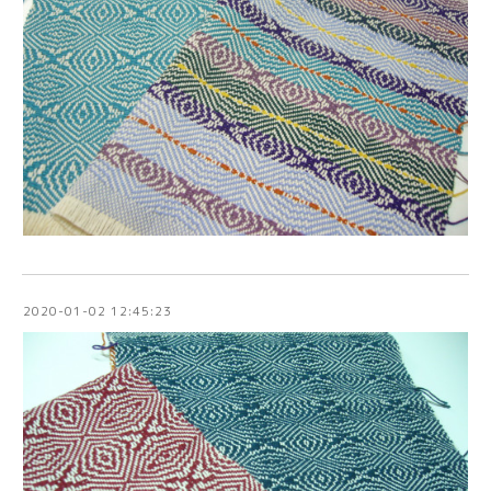
2020-01-02 12:45:23