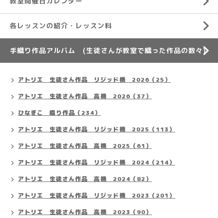
教室開催日カレンダー
各レッスンの紹介・レッスン料
手織り作品アルバム (生徒さんが教室で織った作品の数々)
アトリエ 生徒さん作品 リジッド機 2026（25）
アトリエ 生徒さん作品 高機 2026（37）
ひなぎこ 織り作品（234）
アトリエ 生徒さん作品 リジッド機 2025（113）
アトリエ 生徒さん作品 高機 2025（61）
アトリエ 生徒さん作品 リジッド機 2024（214）
アトリエ 生徒さん作品 高機 2024（82）
アトリエ 生徒さん作品 リジッド機 2023（201）
アトリエ 生徒さん作品 高機 2023（90）