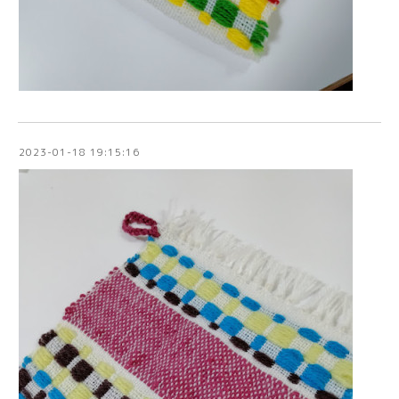
2023-01-18 19:15:16