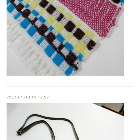
2023-01-18 19:12:52