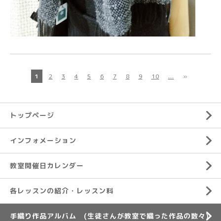
1
2
3
4
5
6
7
8
9
10
...
»
トップページ
インフォメーション
教室開催日カレンダー
各レッスンの紹介・レッスン料
手織り作品アルバム (生徒さんが教室で織った作品の数々)