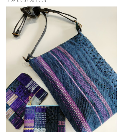
2026-05-03 20:13:28