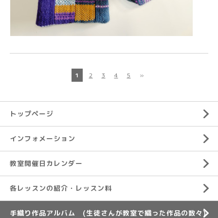
1
2
3
4
5
»
トップページ
インフォメーション
教室開催日カレンダー
各レッスンの紹介・レッスン料
手織り作品アルバム (生徒さんが教室で織った作品の数々)