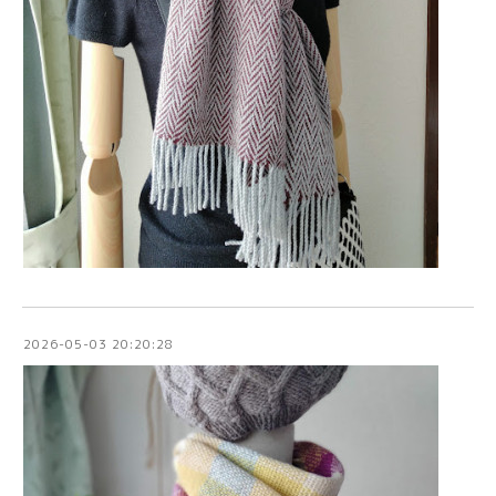
2026-05-03 20:20:28