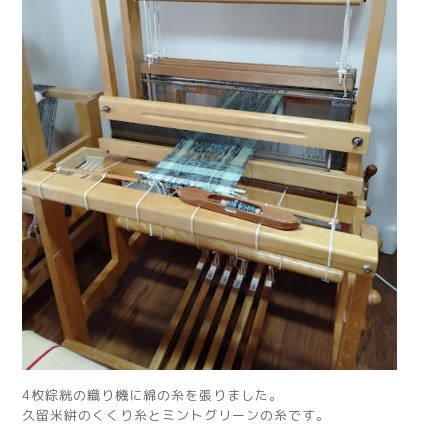
4枚綜絖の織り機に綿の糸を張りました。
久留米絣のくくり糸とミントグリーンの糸です。