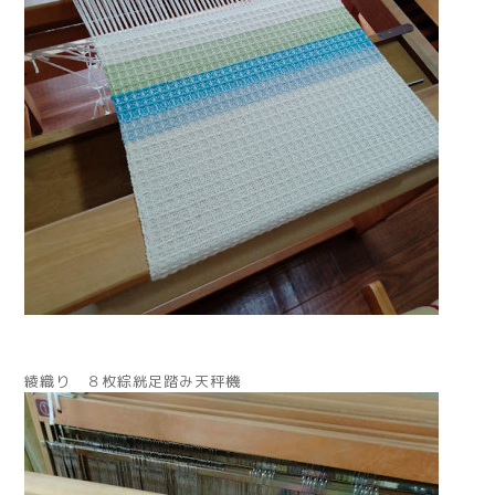
綾織り ８枚綜絖足踏み天秤機