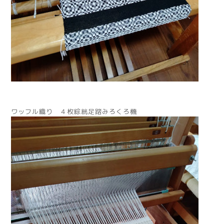
ワッフル織り ４枚綜絖足踏みろくろ機