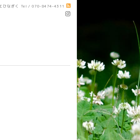
エひなぎく
Tel / 070-8474-4311