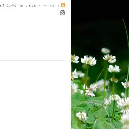
エひなぎく
Tel / 070-8474-4311