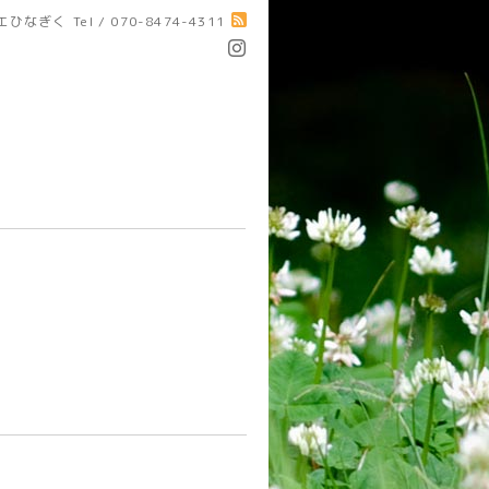
エひなぎく
Tel / 070-8474-4311