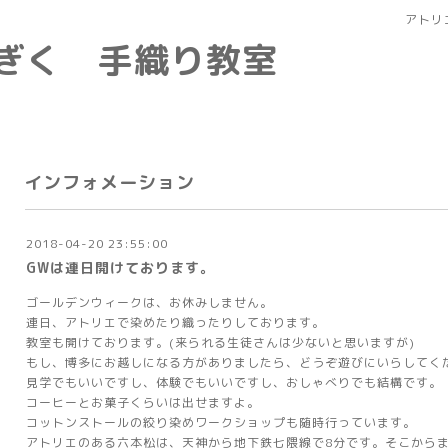
アトリ
なぎく 手織り教室
インフォメーション
2018-04-20 23:55:00
GWは連日開けております。
ゴールデンウィークは、お休みしません。
連日、アトリエで染めたり織ったりしております。
教室も開けております。(来られる生徒さんは少ないと思いますが)
もし、博多にお越しになる方がありましたら、どうぞ遊びにいらしてく
見学でもいいですし、体験でもいいですし、おしゃべりでも結構です。
コーヒーとお菓子くらいは出せますよ。
コットンストールの絞り染めワークショップも随時行っています。
アトリエのある六本松は、天神から地下鉄七隈線で8分です。そこからま