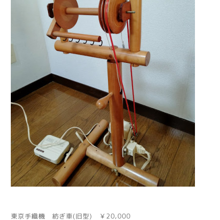
東京手織機 紡ぎ車(旧型) ￥20,000