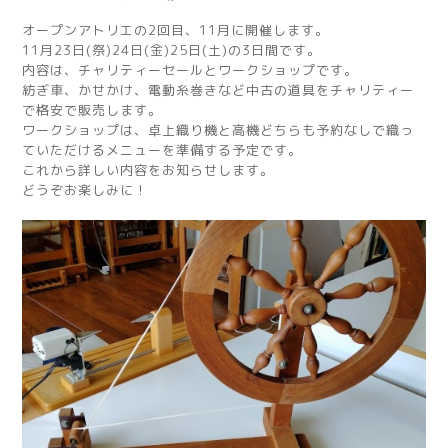
オープンアトリエの2回目、11月に開催します。
11月23日(祭)24日(金)25日(土)の3日間です。
内容は、チャリティーセールとワークショップです。
紡ぎ車、かせかけ、電動糸巻きなど中古の道具をチャリティー
で格安で販売します。
ワークショップは、卓上織り機と高機どちらも予約なしで織っ
ていただけるメニューを準備する予定です。
これから詳しい内容をお知らせします。
どうぞお楽しみに！