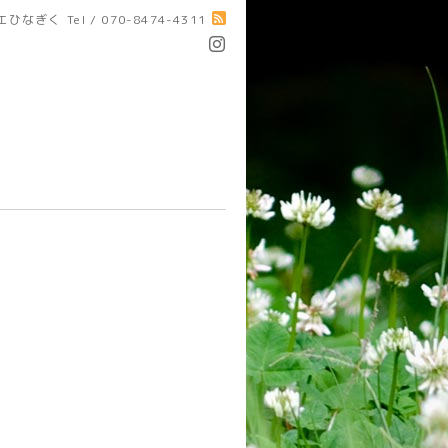
エひなぎく
Tel / 070-8474-4311