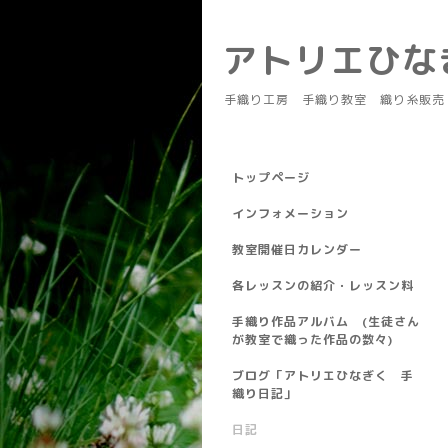
アトリエひ
手織り工房 手織り教室 織り糸販売
トップページ
インフォメーション
教室開催日カレンダー
各レッスンの紹介・レッスン料
手織り作品アルバム (生徒さん
が教室で織った作品の数々)
ブログ「アトリエひなぎく 手
織り日記」
日記