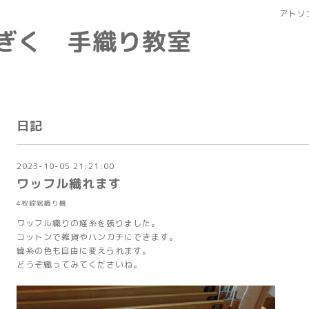
アトリ
なぎく 手織り教室
日記
2023-10-05 21:21:00
ワッフル織れます
4枚綜絖織り機
ワッフル織りの経糸を張りました。
コットンで雑貨やハンカチにできます。
緯糸の色も自由に変えられます。
どうぞ織ってみてくださいね。