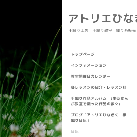
アトリエひ
手織り工房 手織り教室 織り糸販売
トップページ
インフォメーション
教室開催日カレンダー
各レッスンの紹介・レッスン料
手織り作品アルバム (生徒さん
が教室で織った作品の数々)
ブログ「アトリエひなぎく 手
織り日記」
日記