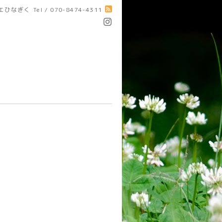
エひなぎく
Tel / 070-8474-4311