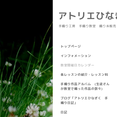
アトリエひ
手織り工房 手織り教室 織り糸販売
トップページ
インフォメーション
教室開催日カレンダー
各レッスンの紹介・レッスン料
手織り作品アルバム (生徒さん
が教室で織った作品の数々)
ブログ「アトリエひなぎく 手
織り日記」
日記