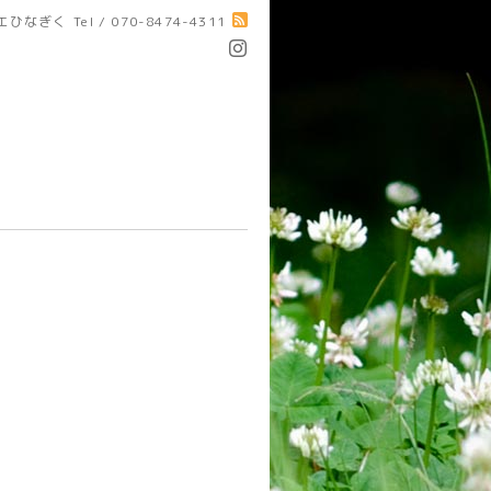
エひなぎく
Tel / 070-8474-4311