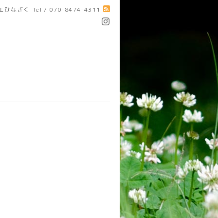
エひなぎく
Tel / 070-8474-4311