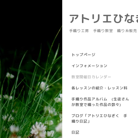
アトリエひ
手織り工房 手織り教室 織り糸販売
トップページ
インフォメーション
教室開催日カレンダー
各レッスンの紹介・レッスン料
手織り作品アルバム (生徒さん
が教室で織った作品の数々)
ブログ「アトリエひなぎく 手
織り日記」
日記