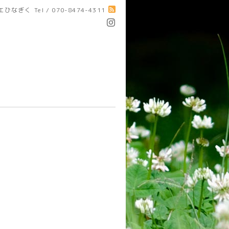
エひなぎく
Tel / 070-8474-4311