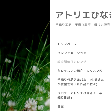
アトリエひ
手織り工房 手織り教室 織り糸販売
トップページ
インフォメーション
教室開催日カレンダー
各レッスンの紹介・レッスン料
手織り作品アルバム (生徒さん
が教室で織った作品の数々)
ブログ「アトリエひなぎく 手
織り日記」
日記