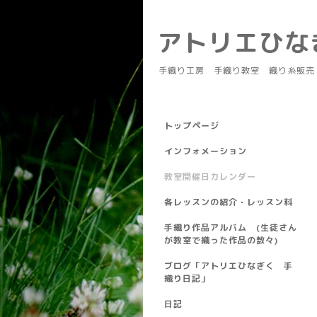
アトリエひ
手織り工房 手織り教室 織り糸販売
トップページ
インフォメーション
教室開催日カレンダー
各レッスンの紹介・レッスン料
手織り作品アルバム (生徒さん
が教室で織った作品の数々)
ブログ「アトリエひなぎく 手
織り日記」
日記