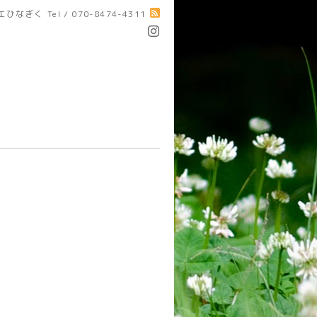
エひなぎく
Tel / 070-8474-4311