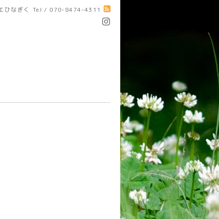
エひなぎく
Tel / 070-8474-4311