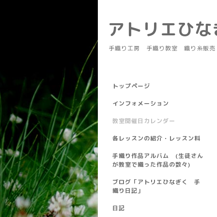
アトリエひ
手織り工房 手織り教室 織り糸販売
トップページ
インフォメーション
教室開催日カレンダー
各レッスンの紹介・レッスン料
手織り作品アルバム (生徒さん
が教室で織った作品の数々)
ブログ「アトリエひなぎく 手
織り日記」
日記