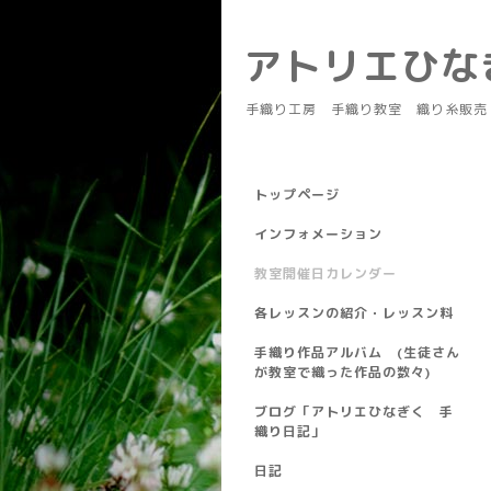
アトリエひ
手織り工房 手織り教室 織り糸販売
トップページ
インフォメーション
教室開催日カレンダー
各レッスンの紹介・レッスン料
手織り作品アルバム (生徒さん
が教室で織った作品の数々)
ブログ「アトリエひなぎく 手
織り日記」
日記