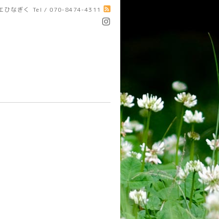
エひなぎく
Tel / 070-8474-4311