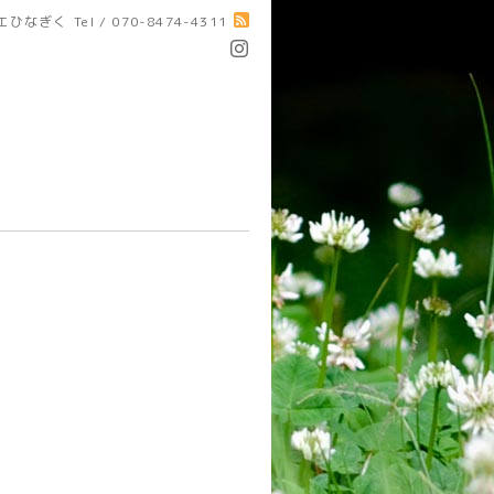
エひなぎく
Tel / 070-8474-4311