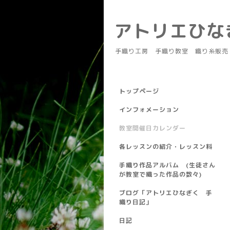
アトリエひ
手織り工房 手織り教室 織り糸販売
トップページ
インフォメーション
教室開催日カレンダー
各レッスンの紹介・レッスン料
手織り作品アルバム (生徒さん
が教室で織った作品の数々)
ブログ「アトリエひなぎく 手
織り日記」
日記