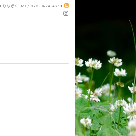
エひなぎく
Tel / 070-8474-4311