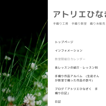
アトリエひ
手織り工房 手織り教室 織り糸販売
トップページ
インフォメーション
教室開催日カレンダー
各レッスンの紹介・レッスン料
手織り作品アルバム (生徒さん
が教室で織った作品の数々)
ブログ「アトリエひなぎく 手
織り日記」
日記