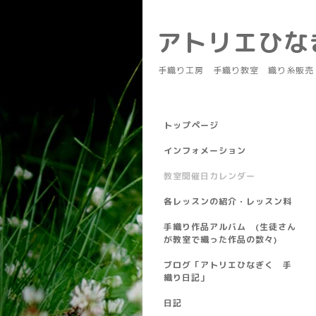
アトリエひ
手織り工房 手織り教室 織り糸販売
トップページ
インフォメーション
教室開催日カレンダー
各レッスンの紹介・レッスン料
手織り作品アルバム (生徒さん
が教室で織った作品の数々)
ブログ「アトリエひなぎく 手
織り日記」
日記