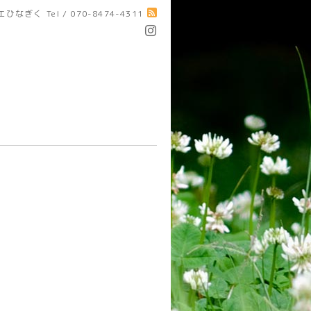
エひなぎく
Tel / 070-8474-4311