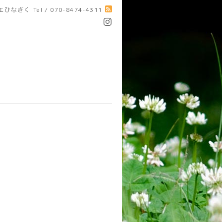
エひなぎく
Tel / 070-8474-4311