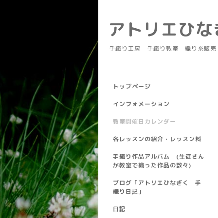
アトリエひ
手織り工房 手織り教室 織り糸販売
トップページ
インフォメーション
教室開催日カレンダー
各レッスンの紹介・レッスン料
手織り作品アルバム (生徒さん
が教室で織った作品の数々)
ブログ「アトリエひなぎく 手
織り日記」
日記