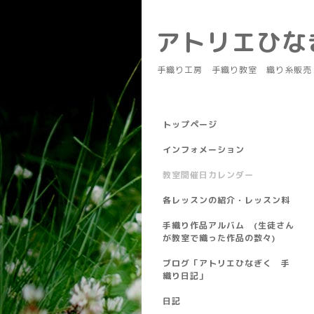
アトリエひ
手織り工房 手織り教室 織り糸販売
トップページ
インフォメーション
教室開催日カレンダー
各レッスンの紹介・レッスン料
手織り作品アルバム (生徒さん
が教室で織った作品の数々)
ブログ「アトリエひなぎく 手
織り日記」
日記