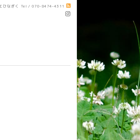
エひなぎく
Tel / 070-8474-4311