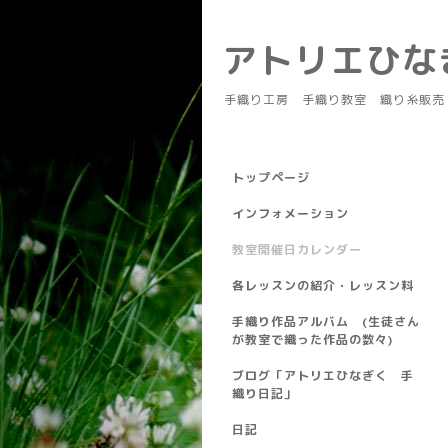
アトリエひ
手織り工房 手織り教室 織り糸販売
トップページ
インフォメーション
教室開催日カレンダー
各レッスンの紹介・レッスン料
手織り作品アルバム (生徒さん
が教室で織った作品の数々)
ブログ「アトリエひなぎく 手
織り日記」
日記