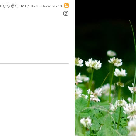
エひなぎく
Tel / 070-8474-4311