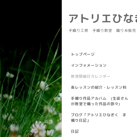
アトリエひ
手織り工房 手織り教室 織り糸販売
トップページ
インフォメーション
教室開催日カレンダー
各レッスンの紹介・レッスン料
手織り作品アルバム (生徒さん
が教室で織った作品の数々)
ブログ「アトリエひなぎく 手
織り日記」
日記