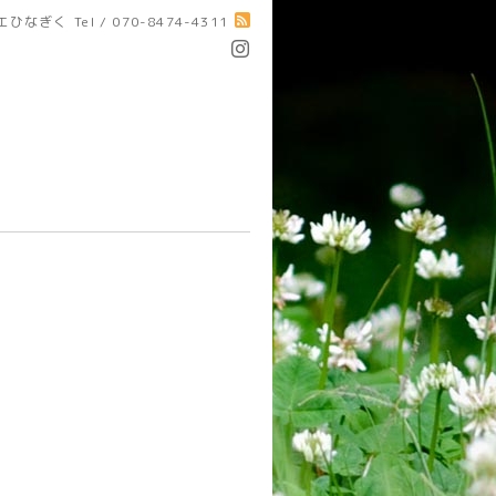
エひなぎく
Tel / 070-8474-4311