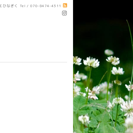
エひなぎく
Tel / 070-8474-4311