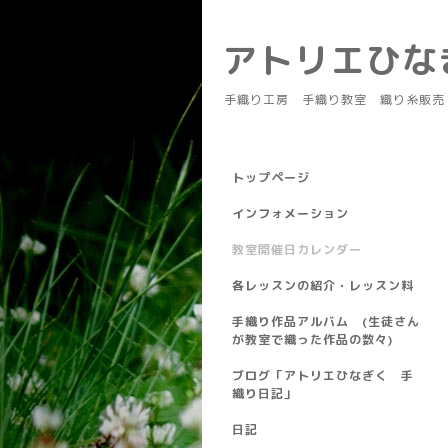
アトリエひ
手織り工房 手織り教室 織り糸販売
トップページ
インフォメーション
教室開催日カレンダー
各レッスンの紹介・レッスン料
手織り作品アルバム (生徒さん
が教室で織った作品の数々)
ブログ「アトリエひなぎく 手
織り日記」
日記