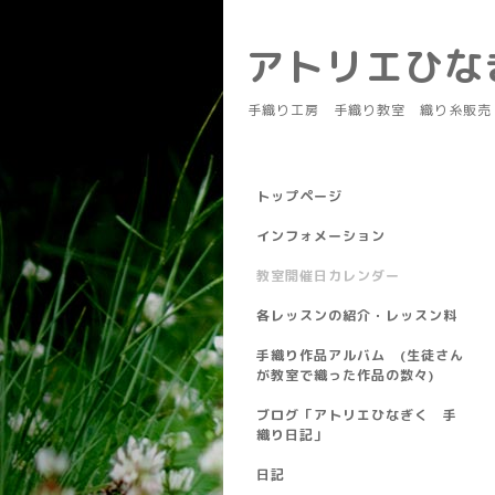
アトリエひ
手織り工房 手織り教室 織り糸販売
トップページ
インフォメーション
教室開催日カレンダー
各レッスンの紹介・レッスン料
手織り作品アルバム (生徒さん
が教室で織った作品の数々)
ブログ「アトリエひなぎく 手
織り日記」
日記