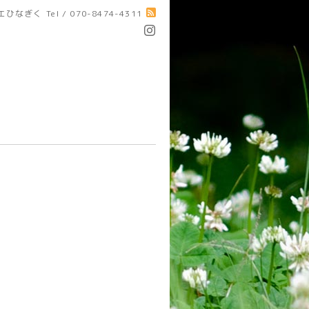
エひなぎく
Tel / 070-8474-4311