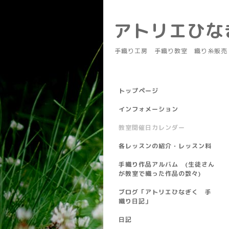
アトリエひ
手織り工房 手織り教室 織り糸販売
トップページ
インフォメーション
教室開催日カレンダー
各レッスンの紹介・レッスン料
手織り作品アルバム (生徒さん
が教室で織った作品の数々)
ブログ「アトリエひなぎく 手
織り日記」
日記