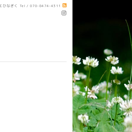
エひなぎく
Tel / 070-8474-4311