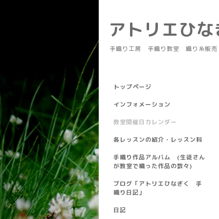
アトリエひ
手織り工房 手織り教室 織り糸販売
トップページ
インフォメーション
教室開催日カレンダー
各レッスンの紹介・レッスン料
手織り作品アルバム (生徒さん
が教室で織った作品の数々)
ブログ「アトリエひなぎく 手
織り日記」
日記