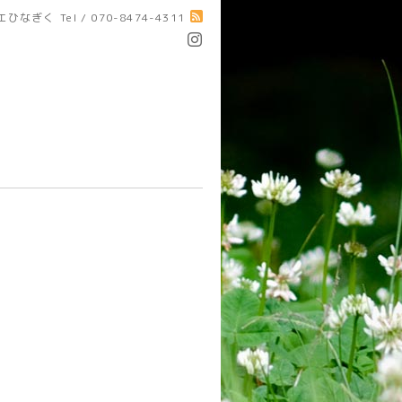
エひなぎく
Tel / 070-8474-4311