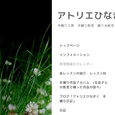
アトリエひ
手織り工房 手織り教室 織り糸販売
トップページ
インフォメーション
教室開催日カレンダー
各レッスンの紹介・レッスン料
手織り作品アルバム (生徒さん
が教室で織った作品の数々)
ブログ「アトリエひなぎく 手
織り日記」
日記