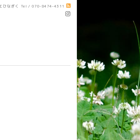
エひなぎく
Tel / 070-8474-4311