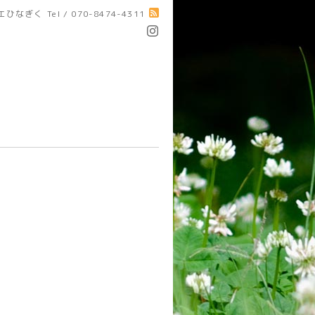
エひなぎく
Tel / 070-8474-4311