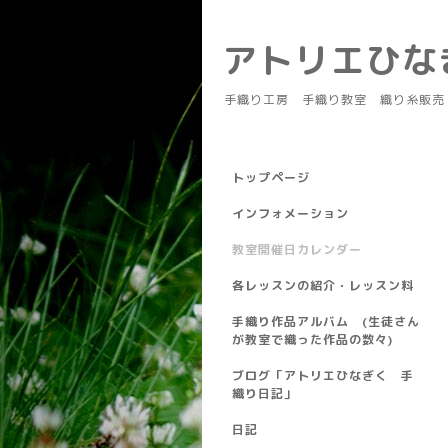
アトリエひ
手織り工房 手織り教室 織り糸販売
トップページ
インフォメーション
教室開催日カレンダー
各レッスンの紹介・レッスン料
手織り作品アルバム (生徒さん
が教室で織った作品の数々)
ブログ「アトリエひなぎく 手
織り日記」
日記