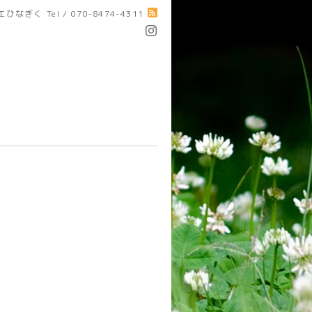
エひなぎく
Tel / 070-8474-4311