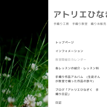
アトリエひ
手織り工房 手織り教室 織り糸販売
トップページ
インフォメーション
教室開催日カレンダー
各レッスンの紹介・レッスン料
手織り作品アルバム (生徒さん
が教室で織った作品の数々)
ブログ「アトリエひなぎく 手
織り日記」
日記