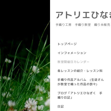
アトリエひ
手織り工房 手織り教室 織り糸販売
トップページ
インフォメーション
教室開催日カレンダー
各レッスンの紹介・レッスン料
手織り作品アルバム (生徒さん
が教室で織った作品の数々)
ブログ「アトリエひなぎく 手
織り日記」
日記