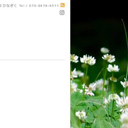
エひなぎく
Tel / 070-8474-4311