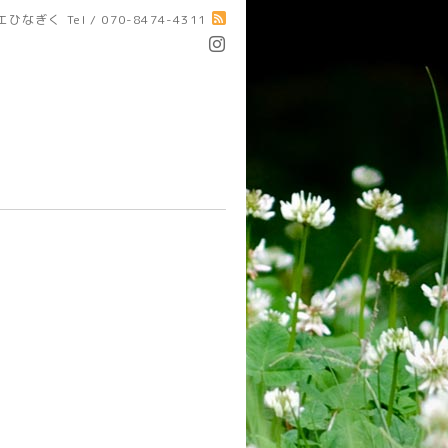
エひなぎく
Tel / 070-8474-4311