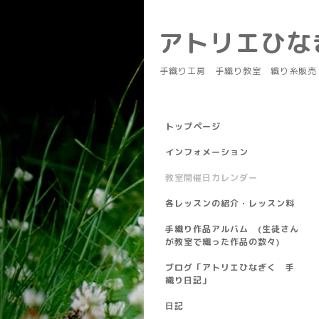
アトリエひ
手織り工房 手織り教室 織り糸販売
トップページ
インフォメーション
教室開催日カレンダー
各レッスンの紹介・レッスン料
手織り作品アルバム (生徒さん
が教室で織った作品の数々)
ブログ「アトリエひなぎく 手
織り日記」
日記