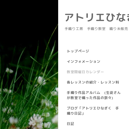
アトリエひ
手織り工房 手織り教室 織り糸販売
トップページ
インフォメーション
教室開催日カレンダー
各レッスンの紹介・レッスン料
手織り作品アルバム (生徒さん
が教室で織った作品の数々)
ブログ「アトリエひなぎく 手
織り日記」
日記