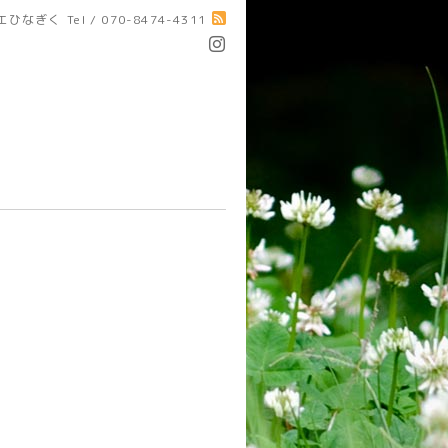
エひなぎく
Tel / 070-8474-4311