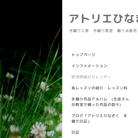
アトリエひ
手織り工房 手織り教室 織り糸販売
トップページ
インフォメーション
教室開催日カレンダー
各レッスンの紹介・レッスン料
手織り作品アルバム (生徒さん
が教室で織った作品の数々)
ブログ「アトリエひなぎく 手
織り日記」
日記