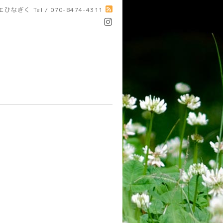
エひなぎく
Tel / 070-8474-4311