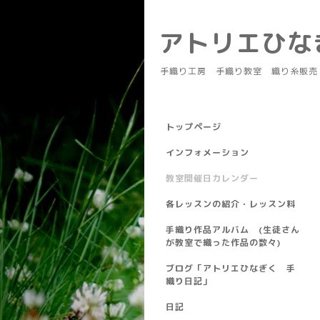
アトリエひ
手織り工房 手織り教室 織り糸販売
トップページ
インフォメーション
教室開催日カレンダー
各レッスンの紹介・レッスン料
手織り作品アルバム (生徒さん
が教室で織った作品の数々)
ブログ「アトリエひなぎく 手
織り日記」
日記