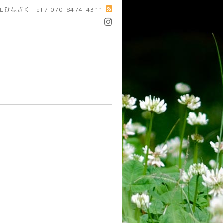
エひなぎく
Tel / 070-8474-4311