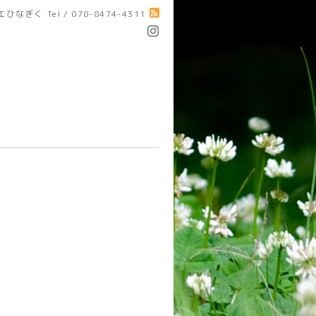
エひなぎく
Tel / 070-8474-4311