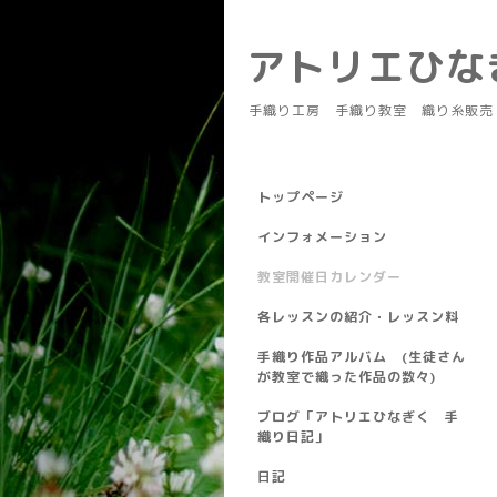
アトリエひ
手織り工房 手織り教室 織り糸販売
トップページ
インフォメーション
教室開催日カレンダー
各レッスンの紹介・レッスン料
手織り作品アルバム (生徒さん
が教室で織った作品の数々)
ブログ「アトリエひなぎく 手
織り日記」
日記