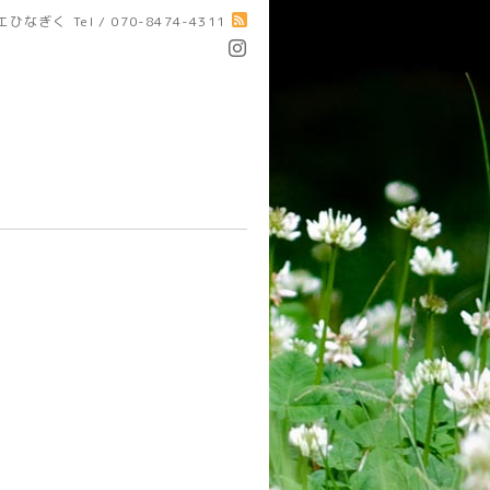
エひなぎく
Tel / 070-8474-4311