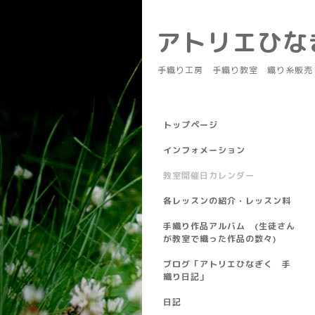
アトリエひ
手織り工房 手織り教室 織り糸販売
トップページ
インフォメーション
教室開催日カレンダー
各レッスンの紹介・レッスン料
手織り作品アルバム (生徒さん
が教室で織った作品の数々)
ブログ「アトリエひなぎく 手
織り日記」
日記