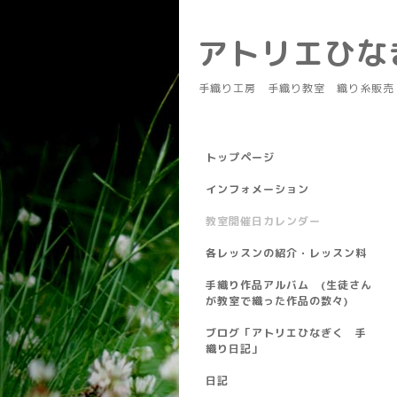
アトリエひ
手織り工房 手織り教室 織り糸販売
トップページ
インフォメーション
教室開催日カレンダー
各レッスンの紹介・レッスン料
手織り作品アルバム (生徒さん
が教室で織った作品の数々)
ブログ「アトリエひなぎく 手
織り日記」
日記