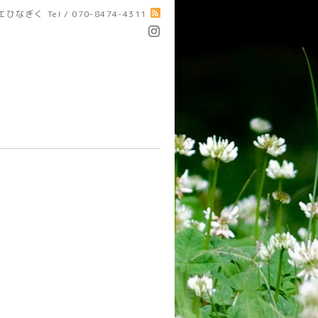
エひなぎく
Tel / 070-8474-4311