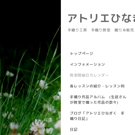
アトリエひ
手織り工房 手織り教室 織り糸販売
トップページ
インフォメーション
教室開催日カレンダー
各レッスンの紹介・レッスン料
手織り作品アルバム (生徒さん
が教室で織った作品の数々)
ブログ「アトリエひなぎく 手
織り日記」
日記