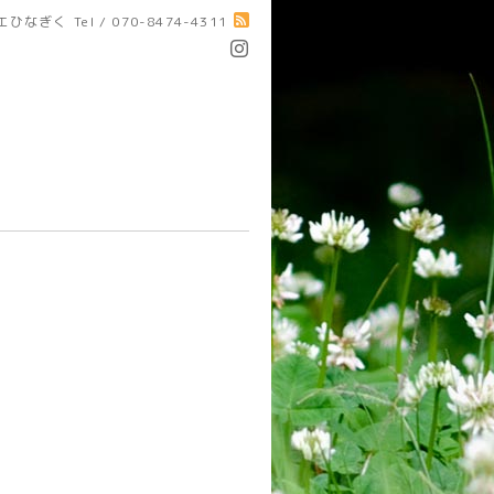
エひなぎく
Tel / 070-8474-4311