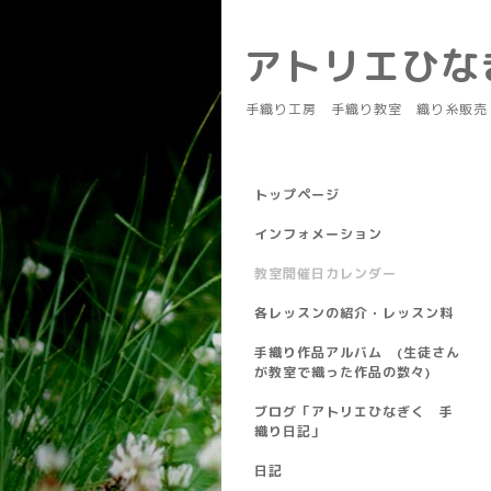
アトリエひ
手織り工房 手織り教室 織り糸販売
トップページ
インフォメーション
教室開催日カレンダー
各レッスンの紹介・レッスン料
手織り作品アルバム (生徒さん
が教室で織った作品の数々)
ブログ「アトリエひなぎく 手
織り日記」
日記