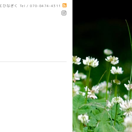
エひなぎく
Tel / 070-8474-4311