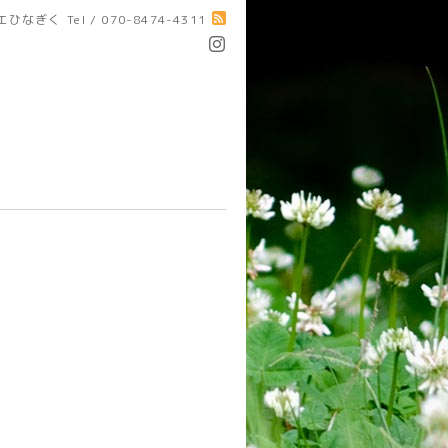
エひなぎく
Tel / 070-8474-4311