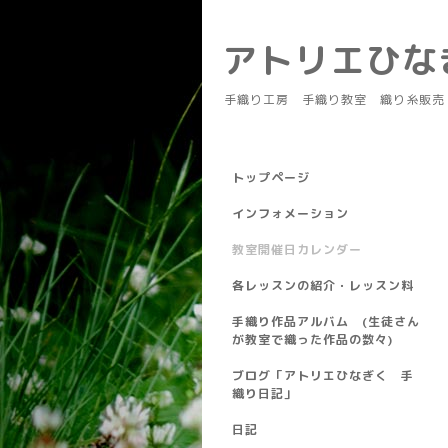
アトリエひ
手織り工房 手織り教室 織り糸販売
トップページ
インフォメーション
教室開催日カレンダー
各レッスンの紹介・レッスン料
手織り作品アルバム (生徒さん
が教室で織った作品の数々)
ブログ「アトリエひなぎく 手
織り日記」
日記