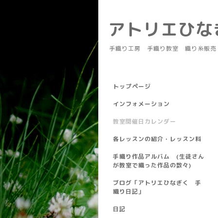
アトリエひ
手織り工房 手織り教室 織り糸販売
トップページ
インフォメーション
教室開催日カレンダー
各レッスンの紹介・レッスン料
手織り作品アルバム (生徒さん
が教室で織った作品の数々)
ブログ「アトリエひなぎく 手
織り日記」
日記