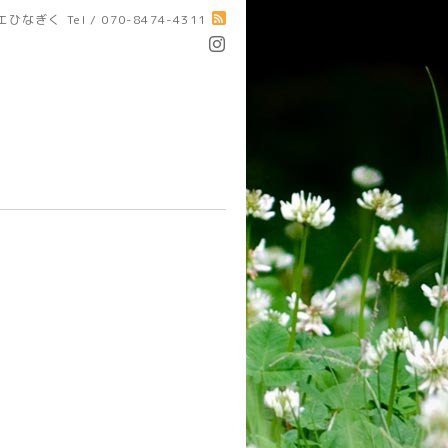
エひなぎく
Tel / 070-8474-4311