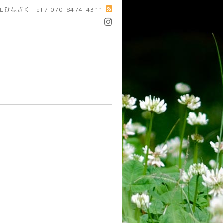
エひなぎく
Tel / 070-8474-4311