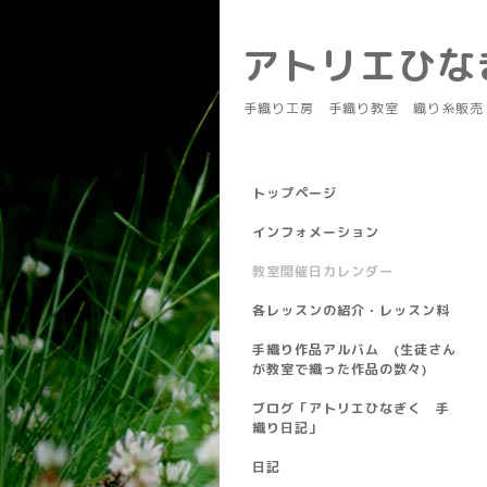
アトリエひ
手織り工房 手織り教室 織り糸販売
トップページ
インフォメーション
教室開催日カレンダー
各レッスンの紹介・レッスン料
手織り作品アルバム (生徒さん
が教室で織った作品の数々)
ブログ「アトリエひなぎく 手
織り日記」
日記