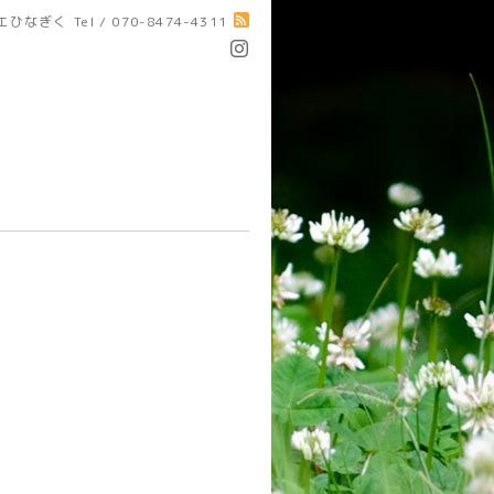
エひなぎく
Tel / 070-8474-4311