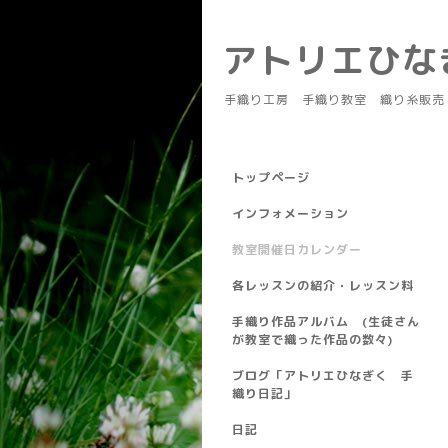
アトリエひ
手織り工房 手織り教室 織り糸販売
トップページ
インフォメーション
教室開催日カレンダー
各レッスンの紹介・レッスン料
手織り作品アルバム (生徒さん
が教室で織った作品の数々)
ブログ「アトリエひなぎく 手
織り日記」
日記