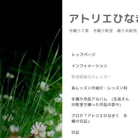
アトリエひ
手織り工房 手織り教室 織り糸販売
トップページ
インフォメーション
教室開催日カレンダー
各レッスンの紹介・レッスン料
手織り作品アルバム (生徒さん
が教室で織った作品の数々)
ブログ「アトリエひなぎく 手
織り日記」
日記