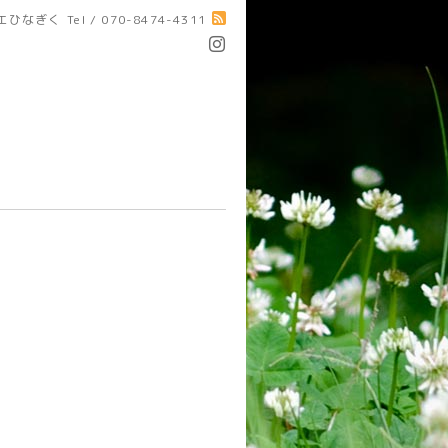
エひなぎく
Tel / 070-8474-4311